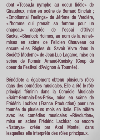
dont «Tessa,la nymphe au coeur fidèle» de
Giraudoux, mise en scène de Bernard Sinclair ;
«Emotionnal Feelings» de Jérôme de Verdière,
«L'homme qui prenait sa femme pour un
chapeau» adaptée de l'essai d'Oliver
Sacks,
«Sherlock Holmes, au nom de la reine!»
mises en scène de Felicien Chauveau ou
encore
«Les Règles du Savoir Vivre dans la
Société Moderne» de Jean-Luc Lagarce, mise en
scène de Romain Arnaud-Kneisky (Coup de
coeur du Festival d'Avignon & Tournée).
Bénédicte a également obtenu plusieurs rôles
dans des comédies musicales. Elle a été le rôle
principal féminin dans la Comédie Musicale
«Saint-Germain-Des-Prés», mise en scène de
Frédéric Lachkar (France Production) pour une
tournée de plusieurs mois en Italie. Elle réitère
avec les comédies musicales «Rêvolution»,
mise en scène Frédéric Lachkar, ou encore
«Naturya», créée par Axel Montel, dans
lesquelles elle interprète des rôles principaux.