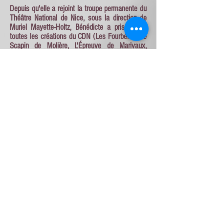
Depuis qu'elle a rejoint la troupe permanente du
Théâtre National de Nice, sous la direction de
Muriel Mayette-Holtz, Bénédicte a pris part à
toutes les créations du CDN (Les Fourberies de
Scapin de Molière, L'Épreuve de Marivaux,
Caricatures Miniatures, Le Cabaret Devos, Mort
de Rire, Le Préjugé Vaincu de Marivaux...)
En parallèle, Bénédicte joue actuellement son
seule en scène, dont elle aussi l'auteure :
«FRIDA KAHLO, Ma Réalité».