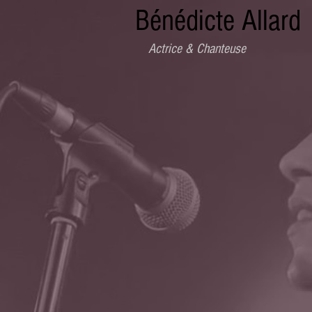
Bénédicte Allard
Actrice & Chanteuse